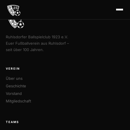
Ruhlsdorfer Ballspielclub 1923 e.V.
Euer Fußballverein aus Ruhlsdorf –
seit über 100 Jahren.
VEREIN
Über uns
Geschichte
Vorstand
Mitgliedschaft
TEAMS