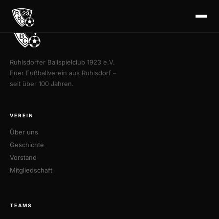
Ruhlsdorfer Ballspielclub 1923 e.V.
Euer Fußballverein aus Ruhlsdorf –
seit über 100 Jahren.
VEREIN
Über uns
Geschichte
Vorstand
Mitgliedschaft
TEAMS