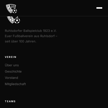
Ruhlsdorfer Ballspielclub 1923 e.V.
Euer Fußballverein aus Ruhlsdorf –
seit über 100 Jahren.
VEREIN
Über uns
Geschichte
Vorstand
Mitgliedschaft
TEAMS