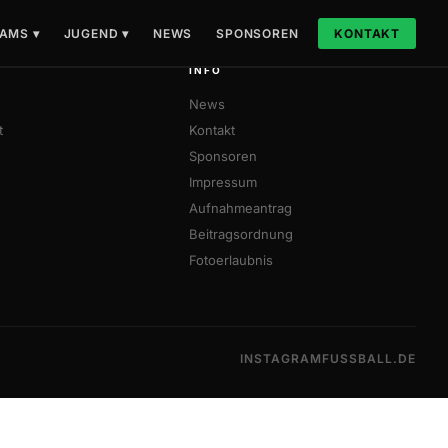
AMS ▾
JUGEND ▾
NEWS
SPONSOREN
KONTAKT
INFO
News
t
Kontakt
Sponsoren
Impressum
Aufnahmeantrag
Beitragsordnung
Fotoerlaubnis
INSTAGRAM
FUSSBALL.DE