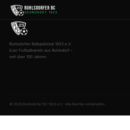
Ruhlsdorfer BC
GEGRÜNDET 1923
Ruhlsdorfer Ballspielclub 1923 e.V.
Euer Fußballverein aus Ruhlsdorf –
seit über 100 Jahren.
© 2026 Ruhlsdorfer BC 1923 e.V. · Alle Rechte vorbehalten.