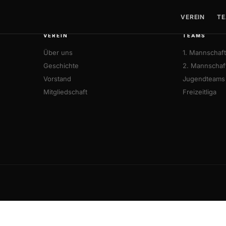
VEREIN
TE
VEREIN
TEAMS
Über uns
1. Mannschaft
Geschichte
2. Mannschaf
Vorstand
Jugendteams
Mitgliedschaft
Freizeitliga