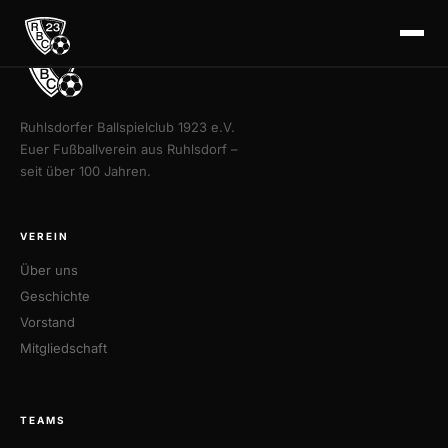
Ruhlsdorfer Ballspielclub 1923 e.V.
Euer Fußballverein aus Ruhlsdorf –
seit über 100 Jahren.
VEREIN
Über uns
Geschichte
Vorstand
Mitgliedschaft
TEAMS