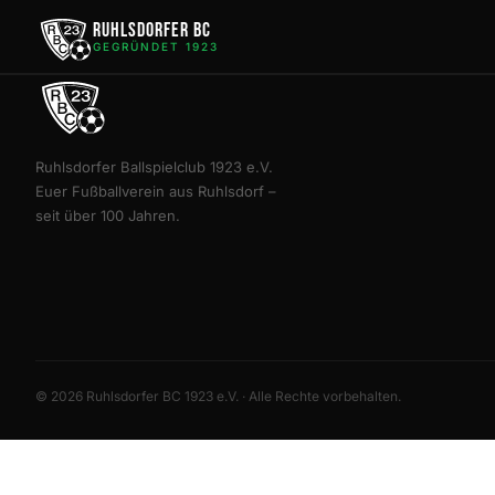
Ruhlsdorfer BC
GEGRÜNDET 1923
Ruhlsdorfer Ballspielclub 1923 e.V.
Euer Fußballverein aus Ruhlsdorf –
seit über 100 Jahren.
© 2026 Ruhlsdorfer BC 1923 e.V. · Alle Rechte vorbehalten.