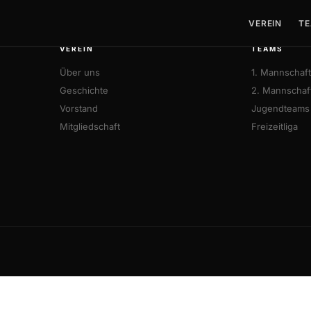
VEREIN
TE
VEREIN
TEAMS
Über uns
1. Mannschaft
Geschichte
2. Mannschaf
Vorstand
Jugendteams
Mitgliedschaft
Freizeitliga