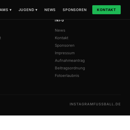
AMS ▾
JUGEND ▾
NEWS
SPONSOREN
KONTAKT
INFO
News
t
Kontakt
Sponsoren
Impressum
Aufnahmeantrag
Beitragsordnung
Fotoerlaubnis
INSTAGRAM
FUSSBALL.DE