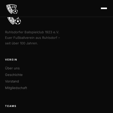
Ruhlsdorfer Ballspielclub 1923 e.V.
Euer Fußballverein aus Ruhlsdorf –
seit über 100 Jahren.
VEREIN
Über uns
Geschichte
Vorstand
Mitgliedschaft
TEAMS