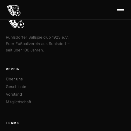
Ruhlsdorfer Ballspielclub 1923 e.V.
Euer Fußballverein aus Ruhlsdorf –
seit über 100 Jahren.
VEREIN
Über uns
Geschichte
Vorstand
Mitgliedschaft
TEAMS