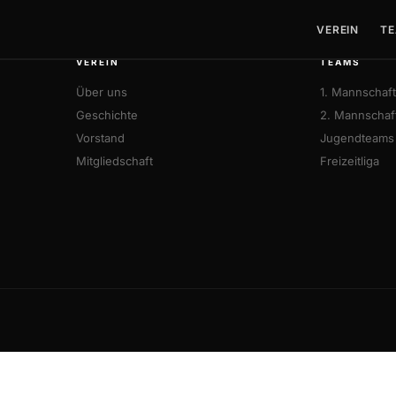
VEREIN
TE
VEREIN
TEAMS
Über uns
1. Mannschaft
Geschichte
2. Mannschaf
Vorstand
Jugendteams
Mitgliedschaft
Freizeitliga