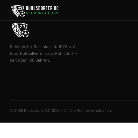
Ruhlsdorfer BC
GEGRÜNDET 1923
Ruhlsdorfer Ballspielclub 1923 e.V.
Euer Fußballverein aus Ruhlsdorf –
seit über 100 Jahren.
© 2026 Ruhlsdorfer BC 1923 e.V. · Alle Rechte vorbehalten.