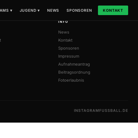
AMS ▾
JUGEND ▾
NEWS
SPONSOREN
KONTAKT
INFO
News
t
Kontakt
Sponsoren
Impressum
Aufnahmeantrag
Beitragsordnung
Fotoerlaubnis
INSTAGRAM
FUSSBALL.DE